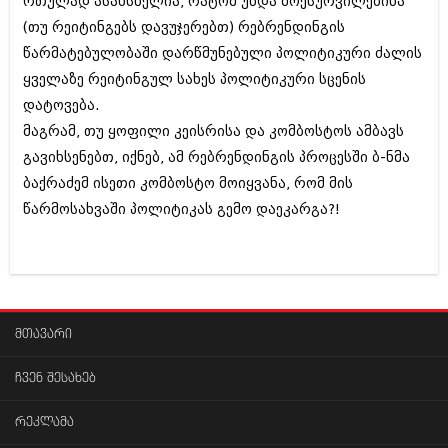
რთულად ასახსნელია, რატომ უნდა მოესურვილებინა
შოუბიზნესი
(თუ რეიტინგებს დავუჯერებთ) რებრენდინგის
ისტორია
დაიჯესტი
წარმატებულობაში დარწმუნებული პოლიტიკური ძალის
სხვადასხვა
ყველაზე რეიტინგულ სახეს პოლიტიკური სცენის
ქალი და მამაკაცი
დატოვება.
ანონსი
ისტორია
მაგრამ, თუ ყოფილი კეისრისა და კომბოსტოს ამბავს
არქივი
გავიხსენებთ, იქნებ, ამ რებრენდინგის პროცესში ბ-ნმა
სხვადასხვა
ბაქრაძემ ისეთი კომბოსტო მოიყვანა, რომ მის
ანონსი
ნოემბერი 2020 (103)
წარმოსახვაში პოლიტიკას გემო დაეკარგა?!
ოქტომბერი 2020 (209)
არქივი
სექტემბერი 2020 (204)
აგვისტო 2020 (249)
ივლისი 2020 (204)
აგვისტო 2018 (162)
ივნისი 2020 (249)
ივლისი 2018 (223)
ივნისი 2018 (244)
მთავარი
არქივის ზომის ნახვა
მაისი 2018 (211)
აპრილი 2018 (194)
ჩვენ შესახებ
მარტი 2018 (256)
თებერვალი 2018 (208)
რეკლამა
იანვარი 2018 (215)