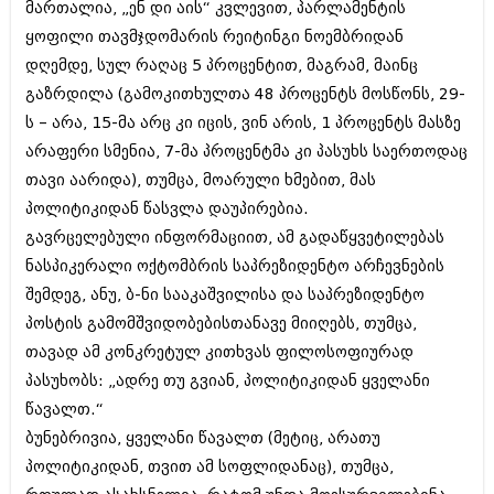
მართალია, „ენ დი აის“ კვლევით, პარლამენტის
ბიზნესსიახლეები
კულინარია
ყოფილი თავმჯდომარის რეიტინგი ნოემბრიდან
გვარები
ავტორჩევები
დღემდე, სულ რაღაც 5 პროცენტით, მაგრამ, მაინც
გაზრდილა (გამოკითხულთა 48 პროცენტს მოსწონს, 29-
თემიდას სასწორი
ბელადები
ს – არა, 15-მა არც კი იცის, ვინ არის, 1 პროცენტს მასზე
ბიზნესსიახლეები
იუმორი
არაფერი სმენია, 7-მა პროცენტმა კი პასუხს საერთოდაც
თავი აარიდა), თუმცა, მოარული ხმებით, მას
გვარები
კალეიდოსკოპი
პოლიტიკიდან წასვლა დაუპირებია.
თემიდას სასწორი
ჰოროსკოპი და შეუცნობელი
გავრცელებული ინფორმაციით, ამ გადაწყვეტილებას
იუმორი
ნასპიკერალი ოქტომბრის საპრეზიდენტო არჩევნების
კრიმინალი
შემდეგ, ანუ, ბ-ნი სააკაშვილისა და საპრეზიდენტო
კალეიდოსკოპი
რომანი და დეტექტივი
პოსტის გამომშვიდობებისთანავე მიიღებს, თუმცა,
ჰოროსკოპი და შეუცნობელი
თავად ამ კონკრეტულ კითხვას ფილოსოფიურად
სახალისო ამბები
პასუხობს: „ადრე თუ გვიან, პოლიტიკიდან ყველანი
კრიმინალი
შოუბიზნესი
წავალთ.“
რომანი და დეტექტივი
ბუნებრივია, ყველანი წავალთ (მეტიც, არათუ
დაიჯესტი
პოლიტიკიდან, თვით ამ სოფლიდანაც), თუმცა,
სახალისო ამბები
ქალი და მამაკაცი