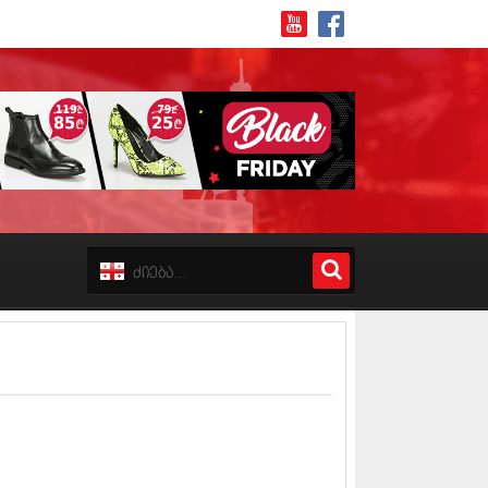
8 (162)
 (223)
 (244)
 (211)
 (194)
 (256)
18 (208)
8 (215)
17 (243)
7 (212)
17 (231)