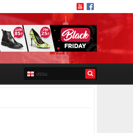
8 (162)
 (223)
 (244)
 (211)
 (194)
 (256)
18 (208)
8 (215)
17 (243)
7 (212)
17 (231)