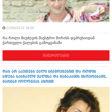
ამბები
საზოგადოება
პოლიტიკა
მოდი, ვილაპარაკოთ
22/06/2010 18:00
ინტერვიუები
მოდა + დიზაინი
რა როლი მიუძღვის მაესტრო მორისს დეპრესიიდან
ამბები
ქართველი ქალების გამოყვანაში
რელიგია
საზოგადოება
დაწვრილებით
მედიცინა
მოდი, ვილაპარაკოთ
სპორტი
მოდა + დიზაინი
რას არ აკეთებს ქალი სიამოვნებით და როდის
კადრს მიღმა
ხდება სასწაული ქალისა და მამაკაცის ცხოვრებაში,
რელიგია
მარიამ ჯოლოგუას აზრით
კულინარია
მედიცინა
ავტორჩევები
სპორტი
ბელადები
კადრს მიღმა