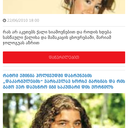
ბიზნესსიახლეები
კულინარია
გვარები
ავტორჩევები
22/06/2010 18:00
თემიდას სასწორი
ბელადები
რას არ აკეთებს ქალი სიამოვნებით და როდის ხდება
ბიზნესსიახლეები
იუმორი
სასწაული ქალისა და მამაკაცის ცხოვრებაში, მარიამ
ჯოლოგუას აზრით
გვარები
კალეიდოსკოპი
თემიდას სასწორი
დაწვრილებით
ჰოროსკოპი და შეუცნობელი
იუმორი
კრიმინალი
რატომ ეშინია ჰოლივუდში დაბრუნების
კალეიდოსკოპი
რომანი და დეტექტივი
„დაკარგულების“ ვარსკვლავ ხორხე გარსიას და რის
გამო ვერ დაესწრო იგი საკუთარი დის ქორწილს
ჰოროსკოპი და შეუცნობელი
სახალისო ამბები
კრიმინალი
შოუბიზნესი
რომანი და დეტექტივი
დაიჯესტი
სახალისო ამბები
ქალი და მამაკაცი