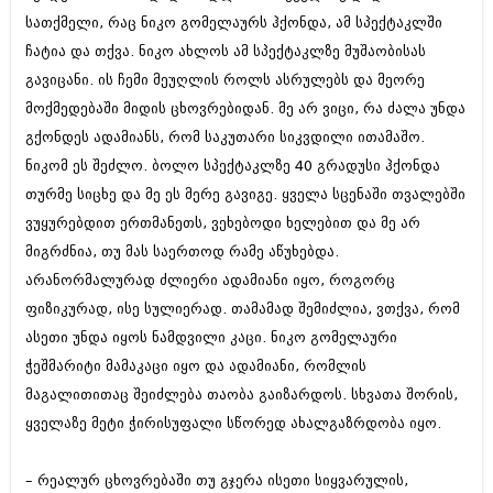
შოუბიზნესი
სათქმელი, რაც ნიკო გომელაურს ჰქონდა, ამ სპექტაკლში
ისტორია
ჩატია და თქვა. ნიკო ახლოს ამ სპექტაკლზე მუშაობისას
დაიჯესტი
გავიცანი. ის ჩემი მეუღლის როლს ასრულებს და მეორე
სხვადასხვა
ქალი და მამაკაცი
მოქმედებაში მიდის ცხოვრებიდან. მე არ ვიცი, რა ძალა უნდა
ანონსი
გქონდეს ადამიანს, რომ საკუთარი სიკვდილი ითამაშო.
ისტორია
ნიკომ ეს შეძლო. ბოლო სპექტაკლზე 40 გრადუსი ჰქონდა
არქივი
სხვადასხვა
თურმე სიცხე და მე ეს მერე გავიგე. ყველა სცენაში თვალებში
ანონსი
ვუყურებდით ერთმანეთს, ვეხებოდი ხელებით და მე არ
ნოემბერი 2020 (103)
ოქტომბერი 2020 (209)
მიგრძნია, თუ მას საერთოდ რამე აწუხებდა.
არქივი
სექტემბერი 2020 (204)
არანორმალურად ძლიერი ადამიანი იყო, როგორც
აგვისტო 2020 (249)
ფიზიკურად, ისე სულიერად. თამამად შემიძლია, ვთქვა, რომ
ივლისი 2020 (204)
აგვისტო 2018 (162)
ივნისი 2020 (249)
ასეთი უნდა იყოს ნამდვილი კაცი. ნიკო გომელაური
ივლისი 2018 (223)
ივნისი 2018 (244)
ჭეშმარიტი მამაკაცი იყო და ადამიანი, რომლის
არქივის ზომის ნახვა
მაისი 2018 (211)
მაგალითითაც შეიძლება თაობა გაიზარდოს. სხვათა შორის,
აპრილი 2018 (194)
ყველაზე მეტი ჭირისუფალი სწორედ ახალგაზრდობა იყო.
მარტი 2018 (256)
თებერვალი 2018 (208)
იანვარი 2018 (215)
– რეალურ ცხოვრებაში თუ გჯერა ისეთი სიყვარულის,