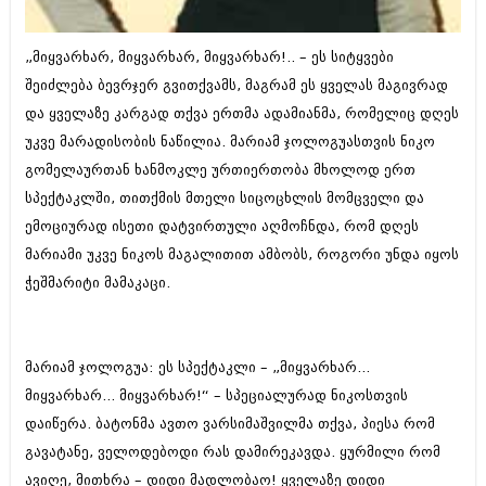
ბიზნესსიახლეები
კულინარია
„მიყვარხარ, მიყვარხარ, მიყვარხარ!.. – ეს სიტყვები
გვარები
ავტორჩევები
შეიძლება ბევრჯერ გვითქვამს, მაგრამ ეს ყველას მაგივრად
თემიდას სასწორი
ბელადები
და ყველაზე კარგად თქვა ერთმა ადამიანმა, რომელიც დღეს
ბიზნესსიახლეები
უკვე მარადისობის ნაწილია. მარიამ ჯოლოგუასთვის ნიკო
იუმორი
გომელაურთან ხანმოკლე ურთიერთობა მხოლოდ ერთ
გვარები
კალეიდოსკოპი
სპექტაკლში, თითქმის მთელი სიცოცხლის მომცველი და
თემიდას სასწორი
ემოციურად ისეთი დატვირთული აღმოჩნდა, რომ დღეს
ჰოროსკოპი და შეუცნობელი
მარიამი უკვე ნიკოს მაგალითით ამბობს, როგორი უნდა იყოს
იუმორი
კრიმინალი
ჭეშმარიტი მამაკაცი.
კალეიდოსკოპი
რომანი და დეტექტივი
ჰოროსკოპი და შეუცნობელი
სახალისო ამბები
მარიამ ჯოლოგუა: ეს სპექტაკლი – „მიყვარხარ...
კრიმინალი
მიყვარხარ... მიყვარხარ!“ – სპეციალურად ნიკოსთვის
შოუბიზნესი
რომანი და დეტექტივი
დაიწერა. ბატონმა ავთო ვარსიმაშვილმა თქვა, პიესა რომ
დაიჯესტი
გავატანე, ველოდებოდი რას დამირეკავდა. ყურმილი რომ
სახალისო ამბები
ავიღე, მითხრა – დიდი მადლობაო! ყველაზე დიდი
ქალი და მამაკაცი