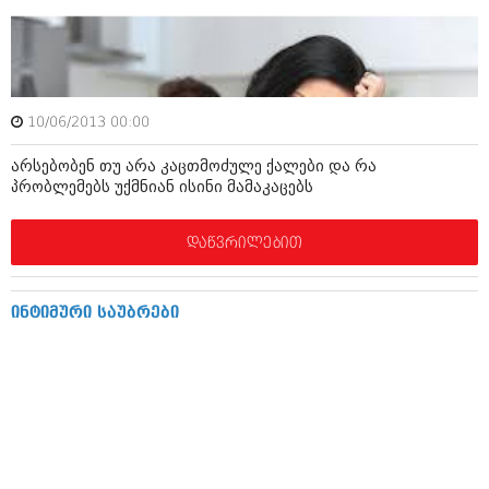
ამბები
საზოგადოება
პოლიტიკა
მოდი, ვილაპარაკოთ
10/06/2013 00:00
ინტერვიუები
მოდა + დიზაინი
არსებობენ თუ არა კაცთმოძულე ქალები და რა
ამბები
პრობლემებს უქმნიან ისინი მამაკაცებს
რელიგია
საზოგადოება
დაწვრილებით
მედიცინა
მოდი, ვილაპარაკოთ
სპორტი
მოდა + დიზაინი
ინტიმური საუბრები
კადრს მიღმა
რელიგია
კულინარია
მედიცინა
ავტორჩევები
სპორტი
ბელადები
კადრს მიღმა