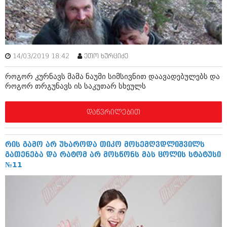
ბიზნესსიახლეები
კულინარია
გვარები
ავტორჩევები
თემიდას სასწორი
ბელადები
14/03/2019 18:42
ეთო ხურციძე
ბიზნესსიახლეები
იუმორი
როგორ კურნავს მამა ნაუმი სიმსივნით დაავადებულებს და
გვარები
კალეიდოსკოპი
როგორ თრგუნავს ის საკუთარ სხეულს
თემიდას სასწორი
ჰოროსკოპი და შეუცნობელი
დაწვრილებით
იუმორი
კრიმინალი
კალეიდოსკოპი
რომანი და დეტექტივი
რის გამო არ უხაროდა თიკო მოსემღვდლიშვილს
გათენება და რატომ არ მოსწონს მას ცოლის სტატუსი
ჰოროსკოპი და შეუცნობელი
სახალისო ამბები
№11
კრიმინალი
შოუბიზნესი
რომანი და დეტექტივი
დაიჯესტი
სახალისო ამბები
ქალი და მამაკაცი