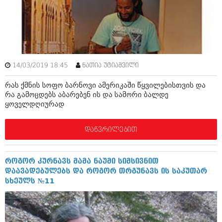
ამბები
საზოგადოება
პოლიტიკა
მოდი, ვილაპარაკოთ
ინტერვიუები
14/03/2019 18:45
ნათია უტიაშვილი
მოდა + დიზაინი
ამბები
რას ქმნის სოფო ბარნოვი ამერიკაში წყვილებისთვის და
რელიგია
რა გამოცდებს აბარებენ ის და სამორი ბალდე
საზოგადოება
ყოველდღიურად
მედიცინა
მოდი, ვილაპარაკოთ
დაწვრილებით
სპორტი
მოდა + დიზაინი
კადრს მიღმა
რელიგია
როგორ კურნავს მამა ნაუმი სიმსივნით
კულინარია
დაავადებულებს და როგორ თრგუნავს ის საკუთარ
მედიცინა
სხეულს №11
ავტორჩევები
სპორტი
ბელადები
კადრს მიღმა