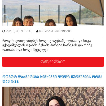
ამბები
საზოგადოება
პოლიტიკა
მოდი, ვილაპარაკოთ
ინტერვიუები
29/03/2019 17:40
ხათუნა კორთხონჯია
მოდა + დიზაინი
ამბები
როდის ცდილობდნენ სოფი გოგებაშვილისა და ნიკა
რელიგია
ცქიტიშვილის ოჯახში მესამე პირები ჩარევას და რაზე
საზოგადოება
დათანხმდა სოფი მეუღლეს
მედიცინა
მოდი, ვილაპარაკოთ
დაწვრილებით
სპორტი
მოდა + დიზაინი
კადრს მიღმა
რელიგია
როგორ დაამარცხა სიმსივნე ლელა წურწუმიას ორმა
კულინარია
დამ №13
მედიცინა
ავტორჩევები
სპორტი
ბელადები
კადრს მიღმა