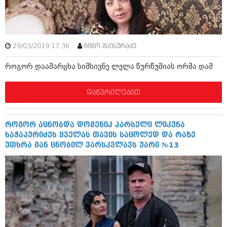
ბიზნესსიახლეები
კულინარია
გვარები
ავტორჩევები
თემიდას სასწორი
ბელადები
29/03/2019 17:36
ნინო მაისურაძე
ბიზნესსიახლეები
იუმორი
როგორ დაამარცხა სიმსივნე ლელა წურწუმიას ორმა დამ
გვარები
კალეიდოსკოპი
დაწვრილებით
თემიდას სასწორი
ჰოროსკოპი და შეუცნობელი
იუმორი
კრიმინალი
როგორ აცნობდა დომენიკ პარსელი ლიკუნა
ხაჭაპურიძეს ყველას თავის საცოლედ და რაზე
კალეიდოსკოპი
რომანი და დეტექტივი
უთხრა მან ცნობილ ვარსკვლავს უარი №13
ჰოროსკოპი და შეუცნობელი
სახალისო ამბები
კრიმინალი
შოუბიზნესი
რომანი და დეტექტივი
დაიჯესტი
სახალისო ამბები
ქალი და მამაკაცი