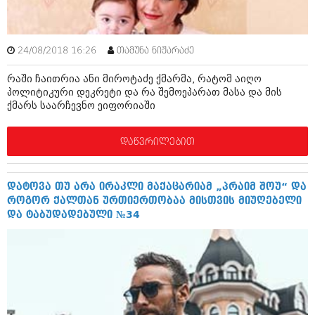
ბიზნესსიახლეები
კულინარია
გვარები
ავტორჩევები
24/08/2018 16:26
თამუნა ნიჟარაძე
თემიდას სასწორი
ბელადები
რაში ჩაითრია ანი მიროტაძე ქმარმა, რატომ აიღო
ბიზნესსიახლეები
იუმორი
პოლიტიკური დეკრეტი და რა შემოეპარათ მასა და მის
ქმარს საარჩევნო ეიფორიაში
გვარები
კალეიდოსკოპი
თემიდას სასწორი
დაწვრილებით
ჰოროსკოპი და შეუცნობელი
იუმორი
კრიმინალი
დატოვა თუ არა ირაკლი მაქაცარიამ „პრაიმ შოუ“ და
კალეიდოსკოპი
რომანი და დეტექტივი
როგორ ქალთან ურთიერთობაა მისთვის მიუღებელი
და ტაბუდადებული №34
ჰოროსკოპი და შეუცნობელი
სახალისო ამბები
კრიმინალი
შოუბიზნესი
რომანი და დეტექტივი
დაიჯესტი
სახალისო ამბები
ქალი და მამაკაცი