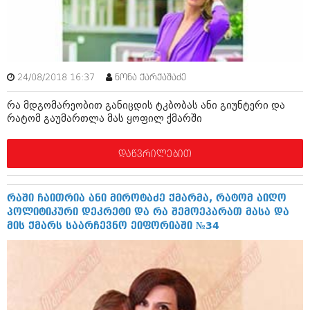
ამბები
საზოგადოება
პოლიტიკა
მოდი, ვილაპარაკოთ
24/08/2018 16:37
ნონა ქარქაშაძე
ინტერვიუები
მოდა + დიზაინი
რა მდგომარეობით განიცდის ტკბობას ანი გიუნტერი და
ამბები
რატომ გაუმართლა მას ყოფილ ქმარში
რელიგია
საზოგადოება
დაწვრილებით
მედიცინა
მოდი, ვილაპარაკოთ
სპორტი
მოდა + დიზაინი
რაში ჩაითრია ანი მიროტაძე ქმარმა, რატომ აიღო
კადრს მიღმა
პოლიტიკური დეკრეტი და რა შემოეპარათ მასა და
რელიგია
მის ქმარს საარჩევნო ეიფორიაში №34
კულინარია
მედიცინა
ავტორჩევები
სპორტი
ბელადები
კადრს მიღმა