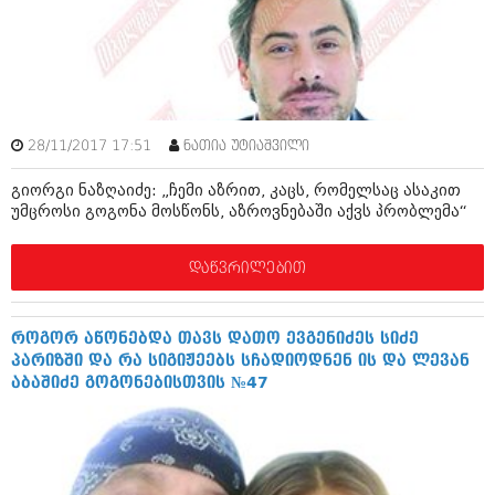
ამბები
საზოგადოება
პოლიტიკა
მოდი, ვილაპარაკოთ
ინტერვიუები
28/11/2017 17:51
ნათია უტიაშვილი
მოდა + დიზაინი
ამბები
გიორგი ნაზღაიძე: „ჩემი აზრით, კაცს, რომელსაც ასაკით
რელიგია
უმცროსი გოგონა მოსწონს, აზროვნებაში აქვს პრობლემა“
საზოგადოება
მედიცინა
მოდი, ვილაპარაკოთ
დაწვრილებით
სპორტი
მოდა + დიზაინი
კადრს მიღმა
როგორ აწონებდა თავს დათო ევგენიძეს სიძე
რელიგია
პარიზში და რა სიგიჟეებს სჩადიოდნენ ის და ლევან
კულინარია
აბაშიძე გოგონებისთვის №47
მედიცინა
ავტორჩევები
სპორტი
ბელადები
კადრს მიღმა