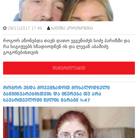
ბიზნესსიახლეები
კულინარია
გვარები
ავტორჩევები
თემიდას სასწორი
ბელადები
28/11/2017 17:46
ხათუნა კორთხონჯია
ბიზნესსიახლეები
იუმორი
როგორ აწონებდა თავს დათო ევგენიძეს სიძე პარიზში და
რა სიგიჟეებს სჩადიოდნენ ის და ლევან აბაშიძე
გვარები
კალეიდოსკოპი
გოგონებისთვის
თემიდას სასწორი
ჰოროსკოპი და შეუცნობელი
დაწვრილებით
იუმორი
კრიმინალი
კალეიდოსკოპი
რომანი და დეტექტივი
როგორ უნდა მოვემზადოთ მოსალოდნელი
გამყინვარებისთვის და იწურება თუ არა
ჰოროსკოპი და შეუცნობელი
სახალისო ამბები
საქართველოში წყლის მარაგი №47
კრიმინალი
შოუბიზნესი
რომანი და დეტექტივი
დაიჯესტი
სახალისო ამბები
ქალი და მამაკაცი