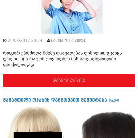
ამბები
საზოგადოება
პოლიტიკა
მოდი, ვილაპარაკოთ
ინტერვიუები
25/08/2017 20:24
ნათია უტიაშვილი
მოდა + დიზაინი
ამბები
როგორ ებრძოდა მძიმე დაავადებას ღიმილით გვანცა
რელიგია
ლაღიძე და რატომ ტოვებდნენ მას საავადმყოფოში
საზოგადოება
ფსიქოლოგად
მედიცინა
მოდი, ვილაპარაკოთ
დაწვრილებით
სპორტი
მოდა + დიზაინი
კადრს მიღმა
რელიგია
მამამთილი ოჯახის დანგრევით მემუქრება №34
კულინარია
მედიცინა
ავტორჩევები
სპორტი
ბელადები
კადრს მიღმა