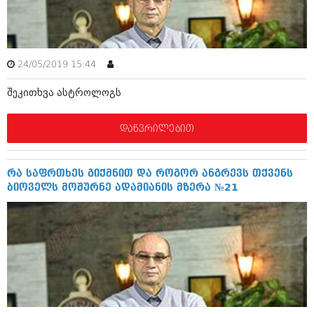
ამბები
საზოგადოება
24/05/2019 15:44
.
პოლიტიკა
მოდი, ვილაპარაკოთ
შეკითხვა ასტროლოგს
ინტერვიუები
მოდა + დიზაინი
ამბები
დაწვრილებით
რელიგია
საზოგადოება
მედიცინა
მოდი, ვილაპარაკოთ
რა საფრთხეს გიქმნით და როგორ ანგრევს თქვენს
სპორტი
ბიოველს მოშურნე ადამიანის მზერა №21
მოდა + დიზაინი
კადრს მიღმა
რელიგია
კულინარია
მედიცინა
ავტორჩევები
სპორტი
ბელადები
კადრს მიღმა