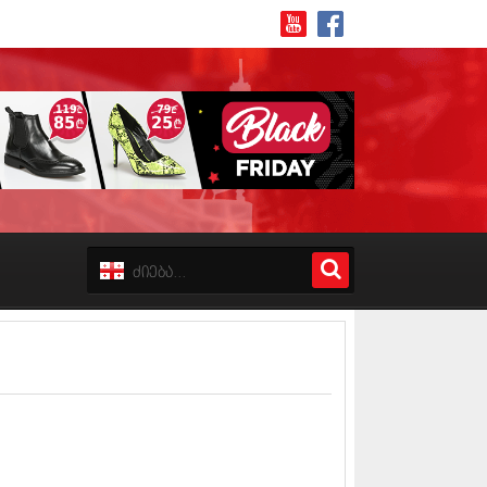
8 (162)
 (223)
 (244)
 (211)
 (194)
 (256)
18 (208)
8 (215)
17 (243)
7 (212)
17 (231)