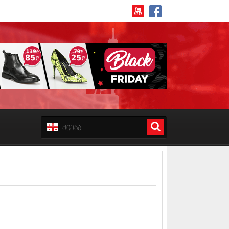
8 (162)
 (223)
 (244)
 (211)
 (194)
 (256)
18 (208)
8 (215)
17 (243)
7 (212)
17 (231)