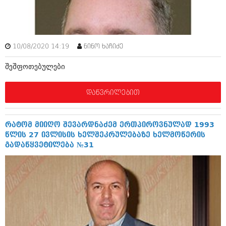
ამბები
საზოგადოება
10/08/2020 14:19
ნინო ხაჩიძე
პოლიტიკა
მოდი, ვილაპარაკოთ
შეშფოთებულები
ინტერვიუები
მოდა + დიზაინი
ამბები
დაწვრილებით
რელიგია
საზოგადოება
მედიცინა
მოდი, ვილაპარაკოთ
რატომ მიიღო შევარდნაძემ ერთპიროვნულად 1993
სპორტი
წლის 27 ივლისის ხელშეკრულებაზე ხელმოწერის
მოდა + დიზაინი
გადაწყვეტილება №31
კადრს მიღმა
რელიგია
კულინარია
მედიცინა
ავტორჩევები
სპორტი
ბელადები
კადრს მიღმა