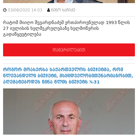
ბიზნესსიახლეები
კულინარია
03/08/2020 14:03
ნინო ხაჩიძე
გვარები
ავტორჩევები
რატომ მიიღო შევარდნაძემ ერთპიროვნულად 1993 წლის
თემიდას სასწორი
ბელადები
27 ივლისის ხელშეკრულებაზე ხელმოწერის
გადაწყვეტილება
ბიზნესსიახლეები
იუმორი
დაწვრილებით
გვარები
კალეიდოსკოპი
თემიდას სასწორი
ჰოროსკოპი და შეუცნობელი
როგორ მოახერხა საქართველოს ბიუჯეტმა, რომ
იუმორი
კრიმინალი
წლევანდელი ბიუჯეტი, მსყიდველობითუნარიანობით,
აღემატებოდეს წინა წლის ბიუჯეტს №31
კალეიდოსკოპი
რომანი და დეტექტივი
ჰოროსკოპი და შეუცნობელი
სახალისო ამბები
კრიმინალი
შოუბიზნესი
რომანი და დეტექტივი
დაიჯესტი
სახალისო ამბები
ქალი და მამაკაცი