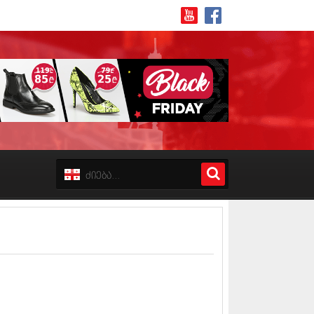
8 (162)
 (223)
 (244)
 (211)
 (194)
 (256)
18 (208)
8 (215)
17 (243)
7 (212)
17 (231)