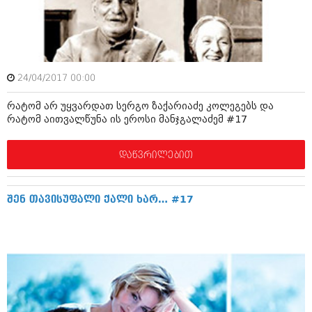
ამბები
საზოგადოება
პოლიტიკა
მოდი, ვილაპარაკოთ
24/04/2017 00:00
ინტერვიუები
მოდა + დიზაინი
რატომ არ უყვარდათ სერგო ზაქარიაძე კოლეგებს და
ამბები
რატომ აითვალწუნა ის ეროსი მანჯგალაძემ #17
რელიგია
საზოგადოება
დაწვრილებით
მედიცინა
მოდი, ვილაპარაკოთ
სპორტი
მოდა + დიზაინი
შენ თავისუფალი ქალი ხარ… #17
კადრს მიღმა
რელიგია
კულინარია
მედიცინა
ავტორჩევები
სპორტი
ბელადები
კადრს მიღმა