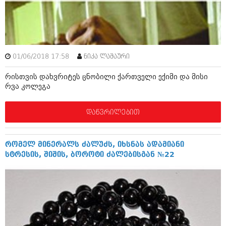
ამბები
საზოგადოება
პოლიტიკა
მოდი, ვილაპარაკოთ
01/06/2018 17:58
ნიკა ლაშაური
ინტერვიუები
მოდა + დიზაინი
რისთვის დახვრიტეს ცნობილი ქართველი ექიმი და მისი
ამბები
რვა კოლეგა
რელიგია
საზოგადოება
დაწვრილებით
მედიცინა
მოდი, ვილაპარაკოთ
სპორტი
მოდა + დიზაინი
რომელ მინერალს ძალუძს, იხსნას ადამიანი
კადრს მიღმა
სტრესის, შიშის, ბოროტი ძალებისგან №22
რელიგია
კულინარია
მედიცინა
ავტორჩევები
სპორტი
ბელადები
კადრს მიღმა