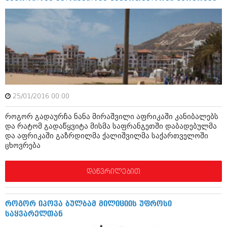
ბიზნესსიახლეები
კულინარია
გვარები
ავტორჩევები
თემიდას სასწორი
ბელადები
ბიზნესსიახლეები
იუმორი
გვარები
კალეიდოსკოპი
25/01/2016 00:00
თემიდას სასწორი
ჰოროსკოპი და შეუცნობელი
როგორ გადაურჩა ნანა მირაშვილი აფრიკაში კანიბალებს
იუმორი
კრიმინალი
და რატომ გადაწყვიტა მისმა საფრანგეთში დაბადებულმა
და აფრიკაში გაზრდილმა ქალიშვილმა საქართველოში
კალეიდოსკოპი
რომანი და დეტექტივი
ცხოვრება
ჰოროსკოპი და შეუცნობელი
სახალისო ამბები
დაწვრილებით
კრიმინალი
შოუბიზნესი
რომანი და დეტექტივი
დაიჯესტი
როგორ იპოვა ბულბამ მილიციის უფროსი
საყვარელთან
სახალისო ამბები
ქალი და მამაკაცი