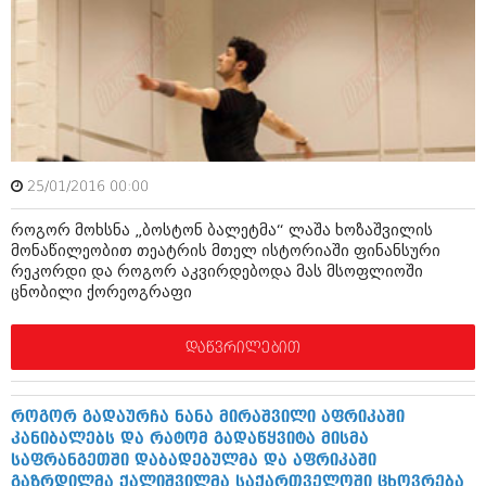
ამბები
საზოგადოება
პოლიტიკა
მოდი, ვილაპარაკოთ
ინტერვიუები
მოდა + დიზაინი
ამბები
25/01/2016 00:00
რელიგია
საზოგადოება
როგორ მოხსნა „ბოსტონ ბალეტმა“ ლაშა ხოზაშვილის
მედიცინა
მონაწილეობით თეატრის მთელ ისტორიაში ფინანსური
მოდი, ვილაპარაკოთ
რეკორდი და როგორ აკვირდებოდა მას მსოფლიოში
სპორტი
ცნობილი ქორეოგრაფი
მოდა + დიზაინი
კადრს მიღმა
რელიგია
დაწვრილებით
კულინარია
მედიცინა
ავტორჩევები
როგორ გადაურჩა ნანა მირაშვილი აფრიკაში
სპორტი
კანიბალებს და რატომ გადაწყვიტა მისმა
ბელადები
საფრანგეთში დაბადებულმა და აფრიკაში
კადრს მიღმა
გაზრდილმა ქალიშვილმა საქართველოში ცხოვრება