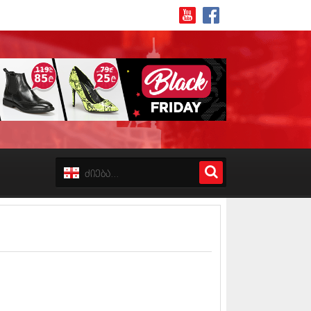
8 (162)
 (223)
 (244)
 (211)
 (194)
 (256)
18 (208)
8 (215)
17 (243)
7 (212)
17 (231)