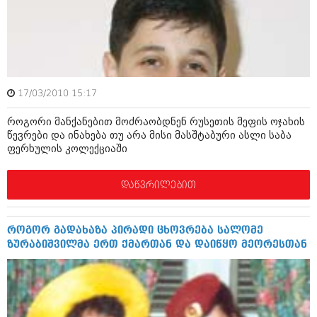
ამბები
საზოგადოება
პოლიტიკა
მოდი, ვილაპარაკოთ
ინტერვიუები
17/03/2010 15:17
მოდა + დიზაინი
ამბები
როგორი მანქანებით მოძრაობდნენ რუსეთის მეფის ოჯახის
რელიგია
წევრები და ინახება თუ არა მისი მასშტაბური ასლი საბა
საზოგადოება
ფერხულის კოლექციაში
მედიცინა
მოდი, ვილაპარაკოთ
დაწვრილებით
სპორტი
მოდა + დიზაინი
კადრს მიღმა
რელიგია
როგორ გადახაზა პირადი ცხოვრება სალომე
კულინარია
ზურაბიშვილმა ერთ ქმართან და დაიწყო მეორესთან
მედიცინა
ავტორჩევები
სპორტი
ბელადები
კადრს მიღმა