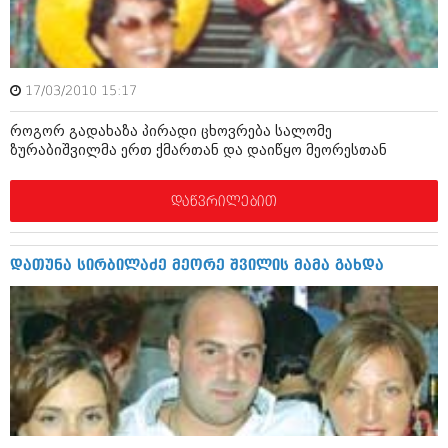
ბიზნესსიახლეები
კულინარია
გვარები
ავტორჩევები
თემიდას სასწორი
ბელადები
17/03/2010 15:17
ბიზნესსიახლეები
იუმორი
როგორ გადახაზა პირადი ცხოვრება სალომე
ზურაბიშვილმა ერთ ქმართან და დაიწყო მეორესთან
გვარები
კალეიდოსკოპი
თემიდას სასწორი
დაწვრილებით
ჰოროსკოპი და შეუცნობელი
იუმორი
კრიმინალი
დათუნა სირბილაძე მეორე შვილის მამა გახდა
კალეიდოსკოპი
რომანი და დეტექტივი
ჰოროსკოპი და შეუცნობელი
სახალისო ამბები
კრიმინალი
შოუბიზნესი
რომანი და დეტექტივი
დაიჯესტი
სახალისო ამბები
ქალი და მამაკაცი