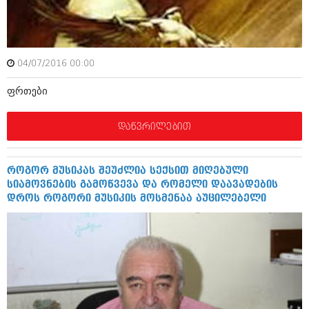
ამბები
საზოგადოება
04/07/2016 00:00
პოლიტიკა
მოდი, ვილაპარაკოთ
ფრთები
ინტერვიუები
მოდა + დიზაინი
ამბები
დაწვრილებით
რელიგია
საზოგადოება
მედიცინა
მოდი, ვილაპარაკოთ
როგორ მუსიკას შეუძლია სექსით მიღებული
სპორტი
სიამოვნების გამოწვევა და რომელი დაავადების
მოდა + დიზაინი
დროს როგორი მუსიკის მოსმენაა აუცილებელი
კადრს მიღმა
რელიგია
კულინარია
მედიცინა
ავტორჩევები
სპორტი
ბელადები
კადრს მიღმა