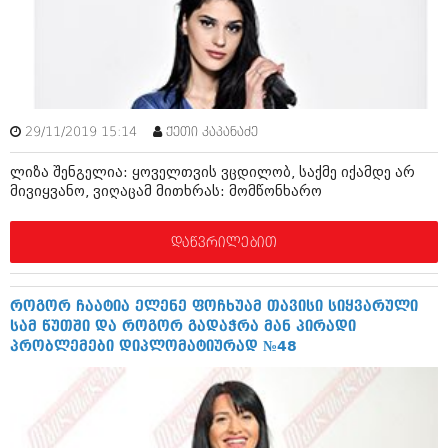
ამბები
საზოგადოება
პოლიტიკა
მოდი, ვილაპარაკოთ
ინტერვიუები
29/11/2019 15:14
ქეთი კაპანაძე
მოდა + დიზაინი
ამბები
ლიზა შენგელია: ყოველთვის ვცდილობ, საქმე იქამდე არ
რელიგია
მივიყვანო, ვიღაცამ მითხრას: მომწონხარო
საზოგადოება
მედიცინა
მოდი, ვილაპარაკოთ
დაწვრილებით
სპორტი
მოდა + დიზაინი
კადრს მიღმა
როგორ ჩაატია ელენე ფოჩხუამ თავისი სიყვარული
რელიგია
სამ წუთში და როგორ გადაჭრა მან პირადი
კულინარია
პრობლემები დიპლომატიურად №48
მედიცინა
ავტორჩევები
სპორტი
ბელადები
კადრს მიღმა