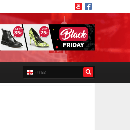
8 (162)
 (223)
 (244)
 (211)
 (194)
 (256)
18 (208)
8 (215)
17 (243)
7 (212)
17 (231)