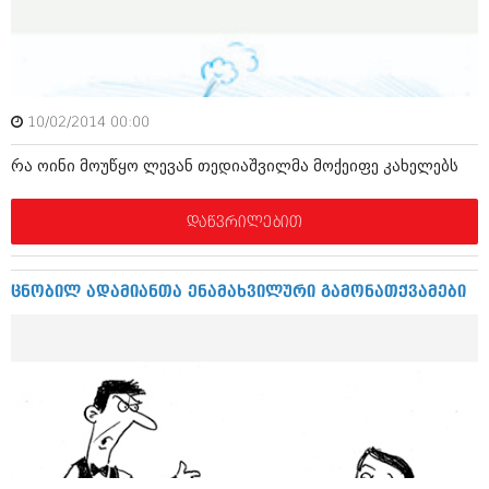
ამბები
საზოგადოება
პოლიტიკა
მოდი, ვილაპარაკოთ
10/02/2014 00:00
ინტერვიუები
მოდა + დიზაინი
რა ოინი მოუწყო ლევან თედიაშვილმა მოქეიფე კახელებს
ამბები
რელიგია
დაწვრილებით
საზოგადოება
მედიცინა
მოდი, ვილაპარაკოთ
სპორტი
ცნობილ ადამიანთა ენამახვილური გამონათქვამები
მოდა + დიზაინი
კადრს მიღმა
რელიგია
კულინარია
მედიცინა
ავტორჩევები
სპორტი
ბელადები
კადრს მიღმა