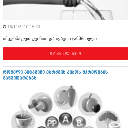
ამბები
საზოგადოება
18/11/2010 16:30
პოლიტიკა
მოდი, ვილაპარაკოთ
იმკურნალეთ ღვინით და იყავით ჯანმრთელი
ინტერვიუები
მოდა + დიზაინი
ამბები
დაწვრილებით
რელიგია
საზოგადოება
მედიცინა
მოდი, ვილაპარაკოთ
რომელი ვიტამინი ებრძვის კიბოს უჯრედების
სპორტი
განვითარებას
მოდა + დიზაინი
კადრს მიღმა
რელიგია
კულინარია
მედიცინა
ავტორჩევები
სპორტი
ბელადები
კადრს მიღმა