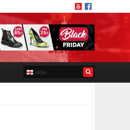
8 (162)
 (223)
 (244)
 (211)
 (194)
 (256)
18 (208)
8 (215)
17 (243)
7 (212)
17 (231)