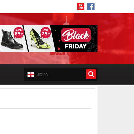
8 (162)
 (223)
 (244)
 (211)
 (194)
 (256)
18 (208)
8 (215)
17 (243)
7 (212)
17 (231)