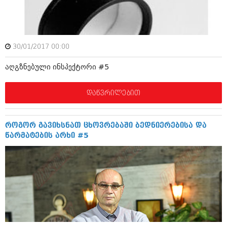
ამბები
საზოგადოება
30/01/2017 00:00
პოლიტიკა
მოდი, ვილაპარაკოთ
აღგზნებული ინსპექტორი #5
ინტერვიუები
მოდა + დიზაინი
ამბები
დაწვრილებით
რელიგია
საზოგადოება
მედიცინა
მოდი, ვილაპარაკოთ
როგორ გავიხსნათ ცხოვრებაში ბედნიერებისა და
სპორტი
წარმატების არხი #5
მოდა + დიზაინი
კადრს მიღმა
რელიგია
კულინარია
მედიცინა
ავტორჩევები
სპორტი
ბელადები
კადრს მიღმა