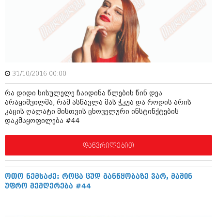
ამბები
საზოგადოება
პოლიტიკა
მოდი, ვილაპარაკოთ
ინტერვიუები
მოდა + დიზაინი
31/10/2016 00:00
ამბები
რელიგია
რა დიდი სისულელე ჩაიდინა წლების წინ დეა
საზოგადოება
არაყიშვილმა, რამ ასწავლა მას ჭკუა და როდის არის
მედიცინა
კაცის ღალატი მისთვის ცხოველური ინსტინქტების
მოდი, ვილაპარაკოთ
დაკმაყოფილება #44
სპორტი
მოდა + დიზაინი
დაწვრილებით
კადრს მიღმა
რელიგია
კულინარია
მედიცინა
ოთო ნემსაძე: როცა ცუდ განწყობაზე ვარ, მაშინ
ავტორჩევები
უფრო მემღერება #44
სპორტი
ბელადები
კადრს მიღმა