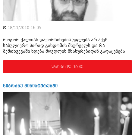
ბიზნესსიახლეები
კულინარია
გვარები
ავტორჩევები
თემიდას სასწორი
ბელადები
18/11/2010 16:05
ბიზნესსიახლეები
იუმორი
როგორ ქალთან დაქორწინების უფლება არ აქვს
სასულიერო პირად გახდომის მსურველს და რა
გვარები
კალეიდოსკოპი
შემთხვევაში ხდება მღვდლის მსახურებიდან გადაყენება
თემიდას სასწორი
ჰოროსკოპი და შეუცნობელი
დაწვრილებით
იუმორი
კრიმინალი
კალეიდოსკოპი
რომანი და დეტექტივი
სიბრძნე მინიატურებში
ჰოროსკოპი და შეუცნობელი
სახალისო ამბები
კრიმინალი
შოუბიზნესი
რომანი და დეტექტივი
დაიჯესტი
სახალისო ამბები
ქალი და მამაკაცი