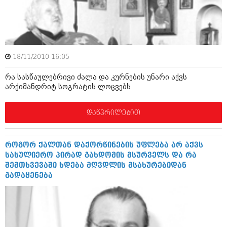
ამბები
საზოგადოება
პოლიტიკა
მოდი, ვილაპარაკოთ
18/11/2010 16:05
ინტერვიუები
მოდა + დიზაინი
რა სასწაულებრივი ძალა და კურნების უნარი აქვს
ამბები
არქიმანდრიტ სოგრატის ლოცვებს
რელიგია
საზოგადოება
დაწვრილებით
მედიცინა
მოდი, ვილაპარაკოთ
სპორტი
მოდა + დიზაინი
როგორ ქალთან დაქორწინების უფლება არ აქვს
კადრს მიღმა
სასულიერო პირად გახდომის მსურველს და რა
რელიგია
შემთხვევაში ხდება მღვდლის მსახურებიდან
კულინარია
გადაყენება
მედიცინა
ავტორჩევები
სპორტი
ბელადები
კადრს მიღმა