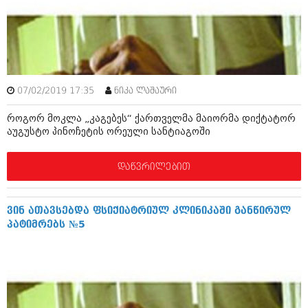
ამბები
საზოგადოება
პოლიტიკა
მოდი, ვილაპარაკოთ
ინტერვიუები
07/02/2019 17:35
ნიკა ლაშაური
მოდა + დიზაინი
ამბები
როგორ მოკლა „კაგებეს“ ქართველმა მაიორმა დიქტატორ
რელიგია
აუგუსტო პინოჩეტის ორეული სანტიაგოში
საზოგადოება
მედიცინა
მოდი, ვილაპარაკოთ
დაწვრილებით
სპორტი
მოდა + დიზაინი
კადრს მიღმა
ვინ ათავსებდა ფსიქიატრიულ კლინიკაში განწირულ
რელიგია
პატიმრებს №5
კულინარია
მედიცინა
ავტორჩევები
სპორტი
ბელადები
კადრს მიღმა