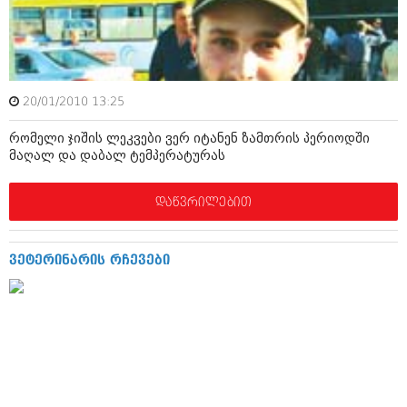
ამბები
საზოგადოება
პოლიტიკა
მოდი, ვილაპარაკოთ
20/01/2010 13:25
ინტერვიუები
მოდა + დიზაინი
რომელი ჯიშის ლეკვები ვერ იტანენ ზამთრის პერიოდში
ამბები
მაღალ და დაბალ ტემპერატურას
რელიგია
საზოგადოება
დაწვრილებით
მედიცინა
მოდი, ვილაპარაკოთ
სპორტი
მოდა + დიზაინი
ვეტერინარის რჩევები
კადრს მიღმა
რელიგია
კულინარია
მედიცინა
ავტორჩევები
სპორტი
ბელადები
კადრს მიღმა