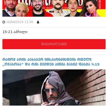
ამბები
საზოგადოება
16/04/2019 13:34
.
პოლიტიკა
მოდი, ვილაპარაკოთ
15-21 აპრილი
ინტერვიუები
მოდა + დიზაინი
ამბები
დაწვრილებით
რელიგია
საზოგადოება
მედიცინა
მოდი, ვილაპარაკოთ
რატომ არის კახაბერ ცისკარიძისთვის რთული
სპორტი
„ოჯახობა“ და რის შემდეგ აიწია მასზე ფასმა №15
მოდა + დიზაინი
კადრს მიღმა
რელიგია
კულინარია
მედიცინა
ავტორჩევები
სპორტი
ბელადები
კადრს მიღმა