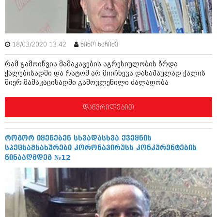
ბიზნესსიახლეები
კულინარია
გვარები
ავტორჩევები
თემიდას სასწორი
ბელადები
18/03/2020 13:42
ნინო ხაჩიძე
ბიზნესსიახლეები
იუმორი
რამ გამოიწვია მამაკაცების აგრესიულობის ზრდა
ქალებისადმი და რატომ არ მიიჩნევა დანაშაულად ქალის
გვარები
კალეიდოსკოპი
მიერ მამაკაცისადმი გამოვლენილი ძალადობა
თემიდას სასწორი
ჰოროსკოპი და შეუცნობელი
დაწვრილებით
იუმორი
კრიმინალი
კალეიდოსკოპი
რომანი და დეტექტივი
როგორ იყენებენ სხვადასხვა ქვეყნის
სპეცსამსახურები კორონავირუსს კონკურენტების
ჰოროსკოპი და შეუცნობელი
სახალისო ამბები
წინააღმდეგ №12
კრიმინალი
შოუბიზნესი
რომანი და დეტექტივი
დაიჯესტი
სახალისო ამბები
ქალი და მამაკაცი