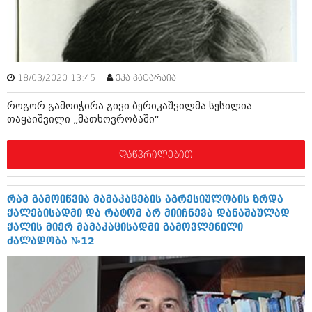
ამბები
საზოგადოება
პოლიტიკა
მოდი, ვილაპარაკოთ
18/03/2020 13:45
ეკა პატარაია
ინტერვიუები
მოდა + დიზაინი
როგორ გამოიჭირა გივი ბერიკაშვილმა სესილია
ამბები
თაყაიშვილი „მათხოვრობაში“
რელიგია
საზოგადოება
დაწვრილებით
მედიცინა
მოდი, ვილაპარაკოთ
სპორტი
მოდა + დიზაინი
რამ გამოიწვია მამაკაცების აგრესიულობის ზრდა
კადრს მიღმა
ქალებისადმი და რატომ არ მიიჩნევა დანაშაულად
რელიგია
ქალის მიერ მამაკაცისადმი გამოვლენილი
კულინარია
ძალადობა №12
მედიცინა
ავტორჩევები
სპორტი
ბელადები
კადრს მიღმა