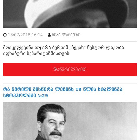
ამბები
საზოგადოება
პოლიტიკა
მოდი, ვილაპარაკოთ
18/07/2018 16:14
ნიკა ლაშაური
ინტერვიუები
მოდა + დიზაინი
მოაკვლევინა თუ არა ბერიამ „ჩეკას“ ნესტორ ლაკობა
ამბები
აფხაზური სეპარატიზმისთვის
რელიგია
საზოგადოება
დაწვრილებით
მედიცინა
მოდი, ვილაპარაკოთ
სპორტი
მოდა + დიზაინი
რა წერილი მისწერა ლენინს 19 წლის სტალინმა
კადრს მიღმა
სტოკჰოლმში №29
რელიგია
კულინარია
მედიცინა
ავტორჩევები
სპორტი
ბელადები
კადრს მიღმა