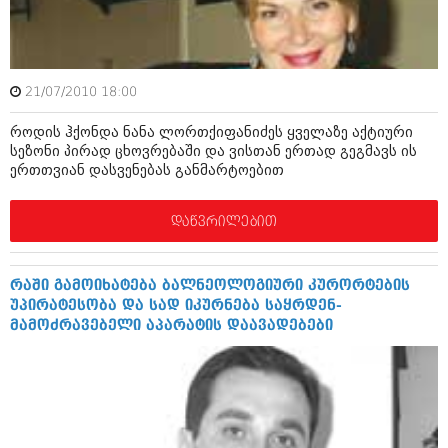
ბიზნესსიახლეები
კულინარია
გვარები
ავტორჩევები
თემიდას სასწორი
ბელადები
21/07/2010 18:00
ბიზნესსიახლეები
იუმორი
როდის ჰქონდა ნანა ლორთქიფანიძეს ყველაზე აქტიური
სეზონი პირად ცხოვრებაში და ვისთან ერთად გეგმავს ის
გვარები
კალეიდოსკოპი
ერთთვიან დასვენებას განმარტოებით
თემიდას სასწორი
ჰოროსკოპი და შეუცნობელი
დაწვრილებით
იუმორი
კრიმინალი
კალეიდოსკოპი
რომანი და დეტექტივი
რაში გამოიხატება ბალნეოლოგიური კურორტების
უპირატესობა და სად იკურნება საყრდენ-
ჰოროსკოპი და შეუცნობელი
სახალისო ამბები
მამოძრავებელი აპარატის დაავადებები
კრიმინალი
შოუბიზნესი
რომანი და დეტექტივი
დაიჯესტი
სახალისო ამბები
ქალი და მამაკაცი