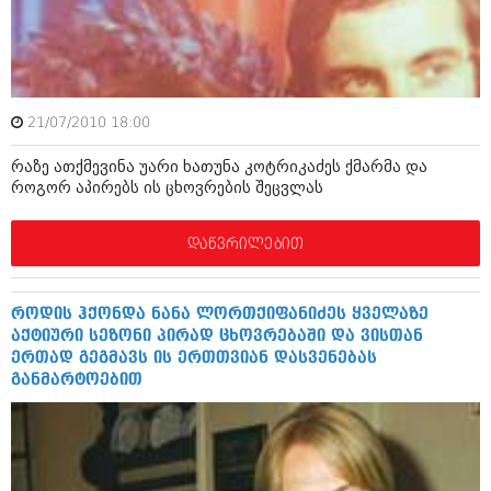
ამბები
საზოგადოება
პოლიტიკა
მოდი, ვილაპარაკოთ
21/07/2010 18:00
ინტერვიუები
მოდა + დიზაინი
რაზე ათქმევინა უარი ხათუნა კოტრიკაძეს ქმარმა და
ამბები
როგორ აპირებს ის ცხოვრების შეცვლას
რელიგია
საზოგადოება
დაწვრილებით
მედიცინა
მოდი, ვილაპარაკოთ
სპორტი
მოდა + დიზაინი
როდის ჰქონდა ნანა ლორთქიფანიძეს ყველაზე
კადრს მიღმა
აქტიური სეზონი პირად ცხოვრებაში და ვისთან
რელიგია
ერთად გეგმავს ის ერთთვიან დასვენებას
კულინარია
განმარტოებით
მედიცინა
ავტორჩევები
სპორტი
ბელადები
კადრს მიღმა