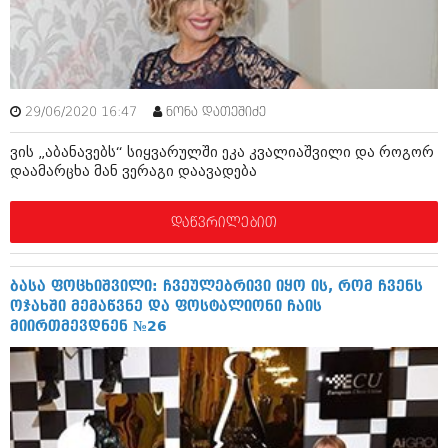
ამბები
საზოგადოება
პოლიტიკა
მოდი, ვილაპარაკოთ
29/06/2020 16:47
ნონა დათეშიძე
ინტერვიუები
მოდა + დიზაინი
ვის „აბანავებს“ სიყვარულში ეკა კვალიაშვილი და როგორ
ამბები
დაამარცხა მან ვერაგი დაავადება
რელიგია
საზოგადოება
დაწვრილებით
მედიცინა
მოდი, ვილაპარაკოთ
სპორტი
მოდა + დიზაინი
ბასა ფოცხიშვილი: ჩვეულებრივი იყო ის, რომ ჩვენს
კადრს მიღმა
ოჯახში მემაწვნე და ფოსტალიონი ჩაის
რელიგია
მიირთმევდნენ №26
კულინარია
მედიცინა
ავტორჩევები
სპორტი
ბელადები
კადრს მიღმა