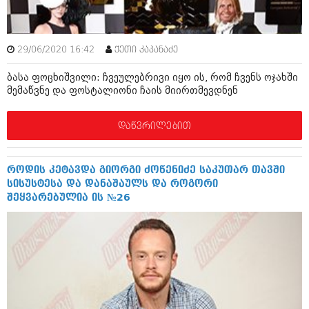
ბიზნესსიახლეები
კულინარია
გვარები
ავტორჩევები
29/06/2020 16:42
ქეთი კაპანაძე
თემიდას სასწორი
ბელადები
ბასა ფოცხიშვილი: ჩვეულებრივი იყო ის, რომ ჩვენს ოჯახში
ბიზნესსიახლეები
იუმორი
მემაწვნე და ფოსტალიონი ჩაის მიირთმევდნენ
გვარები
კალეიდოსკოპი
დაწვრილებით
თემიდას სასწორი
ჰოროსკოპი და შეუცნობელი
იუმორი
კრიმინალი
როდის კეტავდა გიორგი ძოწენიძე საკუთარ თავში
სისუსტესა და დანაშაულს და როგორი
კალეიდოსკოპი
რომანი და დეტექტივი
შეყვარებულია ის №26
ჰოროსკოპი და შეუცნობელი
სახალისო ამბები
კრიმინალი
შოუბიზნესი
რომანი და დეტექტივი
დაიჯესტი
სახალისო ამბები
ქალი და მამაკაცი