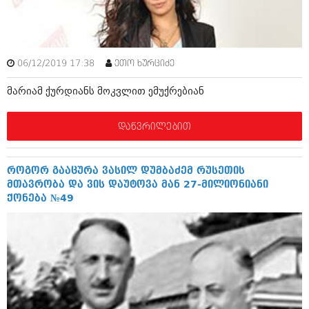
ამბები
საზოგადოება
06/12/2019 17:38
ეთო ხურციძე
პოლიტიკა
მოდი, ვილაპარაკოთ
მარიამ ქურდიანს მოკვლით ემუქრებიან
ინტერვიუები
მოდა + დიზაინი
ამბები
დაწვრილებით
რელიგია
საზოგადოება
მედიცინა
მოდი, ვილაპარაკოთ
როგორ გააცურა ვასილ დუმბაძემ რუსეთის
სპორტი
მთავრობა და ვის დაუტოვა მან 27-მილიონიანი
მოდა + დიზაინი
ქონება №49
კადრს მიღმა
რელიგია
კულინარია
მედიცინა
ავტორჩევები
სპორტი
ბელადები
კადრს მიღმა