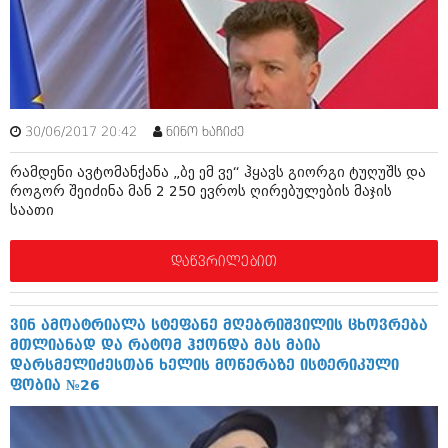
ამბები
საზოგადოება
პოლიტიკა
მოდი, ვილაპარაკოთ
ინტერვიუები
30/06/2017 20:42
ნინო ხაჩიძე
მოდა + დიზაინი
ამბები
რამდენი ავტომანქანა „ბე ემ ვე“ ჰყავს გიორგი ტუღუშს და
რელიგია
როგორ შეიძინა მან 2 250 ევროს ღირებულების მაჯის
საზოგადოება
საათი
მედიცინა
მოდი, ვილაპარაკოთ
დაწვრილებით
სპორტი
მოდა + დიზაინი
კადრს მიღმა
რელიგია
ვინ ამოატრიალა სტეფანე მღებრიშვილის ცხოვრება
კულინარია
მთლიანად და რატომ ჰქონდა მას მაია
მედიცინა
დარსმელიძესთან ხელის მოწერაზე ისტერიკული
ავტორჩევები
ფობია №26
სპორტი
ბელადები
კადრს მიღმა