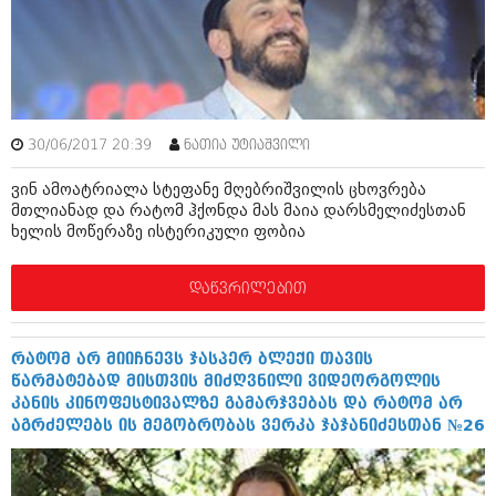
ბიზნესსიახლეები
კულინარია
გვარები
ავტორჩევები
თემიდას სასწორი
ბელადები
ბიზნესსიახლეები
იუმორი
30/06/2017 20:39
ნათია უტიაშვილი
გვარები
კალეიდოსკოპი
ვინ ამოატრიალა სტეფანე მღებრიშვილის ცხოვრება
მთლიანად და რატომ ჰქონდა მას მაია დარსმელიძესთან
თემიდას სასწორი
ჰოროსკოპი და შეუცნობელი
ხელის მოწერაზე ისტერიკული ფობია
იუმორი
კრიმინალი
დაწვრილებით
კალეიდოსკოპი
რომანი და დეტექტივი
ჰოროსკოპი და შეუცნობელი
სახალისო ამბები
რატომ არ მიიჩნევს ჯასპერ ბლექი თავის
წარმატებად მისთვის მიძღვნილი ვიდეორგოლის
კრიმინალი
შოუბიზნესი
კანის კინოფესტივალზე გამარჯვებას და რატომ არ
აგრძელებს ის მეგობრობას ვერკა ჯაჯანიძესთან №26
რომანი და დეტექტივი
დაიჯესტი
სახალისო ამბები
ქალი და მამაკაცი