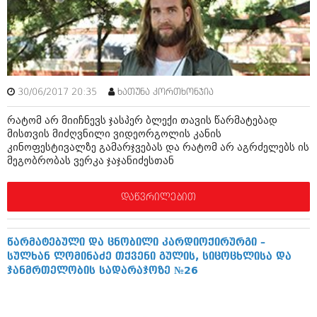
შოუბიზნესი
ისტორია
დაიჯესტი
სხვადასხვა
ქალი და მამაკაცი
ანონსი
ისტორია
30/06/2017 20:35
ხათუნა კორთხონჯია
არქივი
სხვადასხვა
რატომ არ მიიჩნევს ჯასპერ ბლექი თავის წარმატებად
მისთვის მიძღვნილი ვიდეორგოლის კანის
ანონსი
ნოემბერი 2020 (103)
კინოფესტივალზე გამარჯვებას და რატომ არ აგრძელებს ის
ოქტომბერი 2020 (209)
მეგობრობას ვერკა ჯაჯანიძესთან
არქივი
სექტემბერი 2020 (204)
აგვისტო 2020 (249)
დაწვრილებით
ივლისი 2020 (204)
აგვისტო 2018 (162)
ივნისი 2020 (249)
ივლისი 2018 (223)
ივნისი 2018 (244)
არქივის ზომის ნახვა
წარმატებული და ცნობილი კარდიოქირურგი –
მაისი 2018 (211)
სულხან ლომინაძე თქვენი გულის, სიცოცხლისა და
აპრილი 2018 (194)
ჯანმრთელობის სადარაჯოზე №26
მარტი 2018 (256)
თებერვალი 2018 (208)
იანვარი 2018 (215)