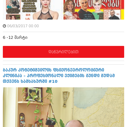
ამბები
საზოგადოება
06/03/2017 00:00
პოლიტიკა
მოდი, ვილაპარაკოთ
6 -12 მარტი
ინტერვიუები
მოდა + დიზაინი
ამბები
დაწვრილებით
რელიგია
საზოგადოება
მედიცინა
მოდი, ვილაპარაკოთ
ბაკურ კოტეტიშვილის ფსიქონევროლოგიური
სპორტი
კლინიკა – პროფესიონალი ექიმების გუნდი მუდამ
მოდა + დიზაინი
თქვენს სამსახურში #10
კადრს მიღმა
რელიგია
კულინარია
მედიცინა
ავტორჩევები
სპორტი
ბელადები
კადრს მიღმა