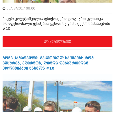
ბიზნესსიახლეები
კულინარია
06/03/2017 00:00
გვარები
ავტორჩევები
ბაკურ კოტეტიშვილის ფსიქონევროლოგიური კლინიკა –
თემიდას სასწორი
ბელადები
პროფესიონალი ექიმების გუნდი მუდამ თქვენს სამსახურში
#10
ბიზნესსიახლეები
იუმორი
დაწვრილებით
გვარები
კალეიდოსკოპი
თემიდას სასწორი
ჰოროსკოპი და შეუცნობელი
გოჩა ჯამარაული: გაკეთებულ საქმეებს რომ
იუმორი
კრიმინალი
ვუყურებ, ვფიქრობ, ღირდა ფეხბურთიდან
პოლიტიკაში წასვლა #10
კალეიდოსკოპი
რომანი და დეტექტივი
ჰოროსკოპი და შეუცნობელი
სახალისო ამბები
კრიმინალი
შოუბიზნესი
რომანი და დეტექტივი
დაიჯესტი
სახალისო ამბები
ქალი და მამაკაცი