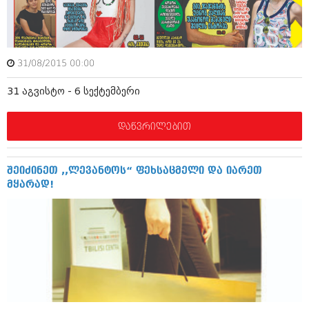
ამბები
საზოგადოება
31/08/2015 00:00
პოლიტიკა
მოდი, ვილაპარაკოთ
31 აგვისტო - 6 სექტემბერი
ინტერვიუები
მოდა + დიზაინი
ამბები
დაწვრილებით
რელიგია
საზოგადოება
მედიცინა
მოდი, ვილაპარაკოთ
შეიძინეთ ,,ლევანტოს“ ფეხსაცმელი და იარეთ
სპორტი
მყარად!
მოდა + დიზაინი
კადრს მიღმა
რელიგია
კულინარია
მედიცინა
ავტორჩევები
სპორტი
ბელადები
კადრს მიღმა