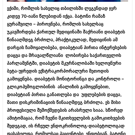
ბიზნესსიახლეები
კულინარია
ექიმი, რომლის სახელიც თბილისში ლეგენდად ჯერ
გვარები
კიდევ 70-იანი წლებიდან იქცა. ბატონი რამაზ
ავტორჩევები
ყურაშვილი – პიროვნება, რომლის სახელსაც
თემიდას სასწორი
ბელადები
უკავშირდება ქართულ მედიცინაში შაქრიანი დიაბეტის
ბიზნესსიახლეები
იუმორი
წინააღმდეგ ბრძოლა, პრაქტიკულად, მედიცინის ამ
დარგის ჩამოყალიბება, დიაბეტიან პირთა ინტერესების
გვარები
კალეიდოსკოპი
დაცვა და მრავალწლიანი ლობირება საქართველოს
თემიდას სასწორი
ჰოროსკოპი და შეუცნობელი
პარლამენტში, დიაბეტის მკურნალობაში ხელოვნური
ბეტა-უჯრედის ექსტრაკორპორალური მეთოდის
იუმორი
კრიმინალი
გამოყენება. დიაბეტის მონიტორინგი და კონტროლი –
კალეიდოსკოპი
რომანი და დეტექტივი
გლიკოჰემოგლობინის ანალიზის გამოყენებით,
ჰოროსკოპი და შეუცნობელი
დიაბეტიან პირთა განათლება და უფლებების დაცვა,
სახალისო ამბები
მათი დისკრიმინაციის წინააღმდეგ ბრძოლა. ეს მისი
კრიმინალი
შოუბიზნესი
პროფესიული შემოქმედების არასრული სიაა. სწორედ
რომანი და დეტექტივი
ამიტომაცაა, რომ ჩვენი მკითხველების გამოკითხვების
დაიჯესტი
შედეგად, ის რჩეულ ენდოკრინოლოგ-დიაბეტოლოგად
სახალისო ამბები
ქალი და მამაკაცი
დასახელდა, რომელსაც პაციენტები ენდობიან. ბატონი