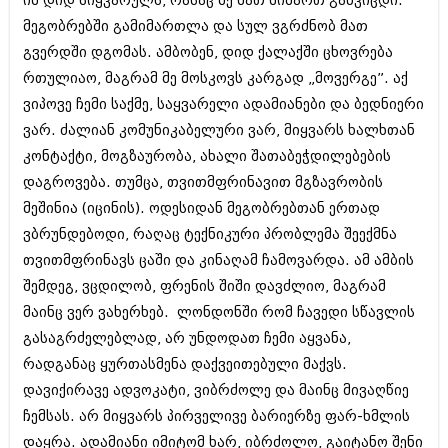
იმ დიდ სიყვარულს, რასაც მე მათ მიმართ განვიცდი.
მარტი 2014 (413)
თებერვალი 2014 (318)
მეგობრებში გამიმართლა და სულ ვგრძნობ მათ
იანვარი 2014 (297)
გვერდში დგომას. ამბობენ, დიდ ქალაქში ცხოვრება
დეკემბერი 2013 (365)
რთულიაო, მაგრამ მე მოსკოვს კარგად „მოვერგე”. აქ
ნოემბერი 2013 (279)
ვიპოვე ჩემი საქმე, საყვარელი ადამიანები და ბედნიერი
ოქტომბერი 2013 (256)
სექტემბერი 2013 (368)
ვარ. ძალიან კომუნიკაბელური ვარ, მიყვარს ხალხთან
აგვისტო 2013 (89)
კონტაქტი, მოგზაურობა, ახალი შათაბეჭდილებების
ივლისი 2013 (182)
დაგროვება. თუმცა, თვითმფრინავით მგზავრობის
ივნისი 2013 (212)
მაისი 2013 (259)
მეშინია (იცინის). ოდესიდან მეგობრებთან ერთად
აპრილი 2013 (304)
ვბრუნდებოდი, რაღაც ტექნიკური პრობლემა შეექმნა
მარტი 2013 (352)
თვითმფრინავს ცაში და კინაღამ ჩამოვარდა. ამ ამბის
თებერვალი 2013 (204)
იანვარი 2013 (334)
შემდეგ, ვცდილობ, ფრენის შიში დავძლიო, მაგრამ
დეკემბერი 2012 (98)
მაინც ვერ ვახერხებ. ლონდონში რომ ჩავედი სწავლის
ნოემბერი 2012 (295)
გასაგრძელებლად, არ უნდოდათ ჩემი აყვანა,
ოქტომბერი 2012 (350)
რადგანაც ყურთასმენა დაქვეითებული მაქვს.
სექტემბერი 2012 (264)
აგვისტო 2012 (268)
დავიქირავე ადვოკატი, ვიბრძოლე და მაინც მივაღწიე
ივლისი 2012 (322)
ჩემსას. არ მიყვარს პირველივე ბარიერზე ფარ-ხმლის
ივნისი 2012 (282)
დაყრა. ადამიანი იმიტომ ხარ, იბრძოლო, გაიტანო შენი
მაისი 2012 (240)