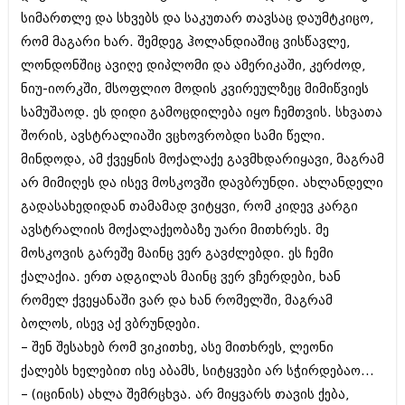
აპრილი 2012 (294)
სიმართლე და სხვებს და საკუთარ თავსაც დაუმტკიცო,
მარტი 2012 (259)
რომ მაგარი ხარ. შემდეგ ჰოლანდიაშიც ვისწავლე,
თებერვალი 2012 (376)
ლონდონშიც ავიღე დიპლომი და ამერიკაში, კერძოდ,
იანვარი 2012 (322)
ნოემბერი 2011 (471)
ნიუ-იორკში, მსოფლიო მოდის კვირეულზეც მიმიწვიეს
ოქტომბერი 2011 (754)
სამუშაოდ. ეს დიდი გამოცდილება იყო ჩემთვის. სხვათა
სექტემბერი 2011 (407)
შორის, ავსტრალიაში ვცხოვრობდი სამი წელი.
აგვისტო 2011 (249)
მინდოდა, ამ ქვეყნის მოქალაქე გავმხდარიყავი, მაგრამ
ივლისი 2011 (400)
ივნისი 2011 (438)
არ მიმიღეს და ისევ მოსკოვში დავბრუნდი. ახლანდელი
მაისი 2011 (415)
გადასახედიდან თამამად ვიტყვი, რომ კიდევ კარგი
აპრილი 2011 (294)
ავსტრალიის მოქალაქეობაზე უარი მითხრეს. მე
მარტი 2011 (654)
თებერვალი 2011 (329)
მოსკოვის გარეშე მაინც ვერ გავძლებდი. ეს ჩემი
იანვარი 2011 (647)
ქალაქია. ერთ ადგილას მაინც ვერ ვჩერდები, ხან
(157)
რომელ ქვეყანაში ვარ და ხან რომელში, მაგრამ
დეკემბერი 2010 (881)
ნოემბერი 2010 (422)
ბოლოს, ისევ აქ ვბრუნდები.
ოქტომბერი 2010 (341)
– შენ შესახებ რომ ვიკითხე, ასე მითხრეს, ლეონი
სექტემბერი 2010 (449)
ქალებს ხელებით ისე აბამს, სიტყვები არ სჭირდებაო...
აგვისტო 2010 (461)
– (იცინის) ახლა შემრცხვა. არ მიყვარს თავის ქება,
ივლისი 2010 (556)