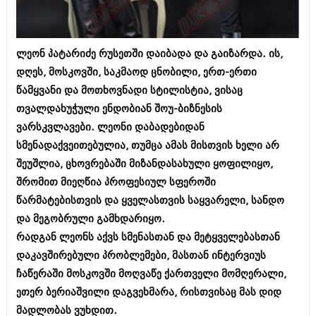
ბიზნესსიახლეები
კულინარია
გვარები
ავტორჩევები
ლეონ პატარიძე რუსეთში დაიბადა და გაიზარდა. ის,
თემიდას სასწორი
ბელადები
დღეს, მოსკოვში, საკმაოდ ცნობილი, ერთ-ერთი
წამყვანი და მოთხოვნადი სტილისტია, ვისაც
ბიზნესსიახლეები
იუმორი
თვალდახუჭული ენდობიან შოუ-ბიზნესის
გვარები
კალეიდოსკოპი
ვარსკვლავები. ლეონი დაბადებიდან
თემიდას სასწორი
სმენადაქვეითებულია, თუმცა ამას მისთვის ხელი არ
ჰოროსკოპი და შეუცნობელი
შეუშლია, ცხოვრებაში მიზანდასახული ყოფილიყო,
იუმორი
კრიმინალი
შრომით მიეღწია პროფესიულ სფეროში
კალეიდოსკოპი
წარმატებისთვის და ყველასთვის საყვარელი, სანდო
რომანი და დეტექტივი
და მეგობრული გამხდარიყო.
ჰოროსკოპი და შეუცნობელი
სახალისო ამბები
რადგან ლეონს აქვს სმენასთან და მეტყველებასთან
კრიმინალი
დაკავშირებული პრობლემები, მასთან ინტერვიუს
შოუბიზნესი
რომანი და დეტექტივი
ჩაწერაში მოსკოვში მოღვაწე ქართველი მომღერალი,
დაიჯესტი
ეთერ ბერიაშვილი დაგვეხმარა, რისთვისაც მას დიდ
სახალისო ამბები
მადლობას ვუხდით.
ქალი და მამაკაცი