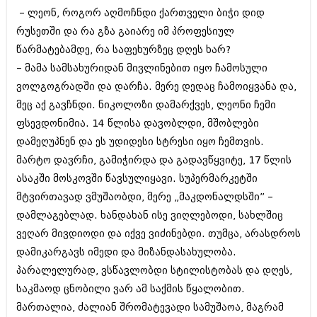
შოუბიზნესი
– ლეონ, როგორ აღმოჩნდი ქართველი ბიჭი დიდ
ისტორია
რუსეთში და რა გზა გაიარე იმ პროფესიულ
დაიჯესტი
წარმატებამდე, რა საფეხურზეც დღეს ხარ?
სხვადასხვა
ქალი და მამაკაცი
– მამა სამსახურიდან მივლინებით იყო ჩამოსული
ანონსი
ვოლგოგრადში და დარჩა. მერე დედაც ჩამოიყვანა და,
ისტორია
მეც აქ გავჩნდი. ნიკოლოზი დამარქვეს, ლეონი ჩემი
არქივი
სხვადასხვა
ფსევდონიმია. 14 წლისა დავობლდი, მშობლები
ანონსი
დამეღუპნენ და ეს უდიდესი სტრესი იყო ჩემთვის.
ნოემბერი 2020 (103)
ოქტომბერი 2020 (209)
მარტო დავრჩი, გამიჭირდა და გადავწყვიტე, 17 წლის
არქივი
სექტემბერი 2020 (204)
ასაკში მოსკოვში წავსულიყავი. სუპერმარკეტში
აგვისტო 2020 (249)
მტვირთავად ვმუშაობდი, მერე „მაკდონალდსში” –
ივლისი 2020 (204)
აგვისტო 2018 (162)
ივნისი 2020 (249)
დამლაგებლად. ხანდახან ისე ვიღლებოდი, სახლშიც
ივლისი 2018 (223)
ივნისი 2018 (244)
ვეღარ მივდიოდი და იქვე ვიძინებდი. თუმცა, არასდროს
არქივის ზომის ნახვა
მაისი 2018 (211)
დამიკარგავს იმედი და მიზანდასახულობა.
აპრილი 2018 (194)
პარალელურად, ვსწავლობდი სტილისტობას და დღეს,
მარტი 2018 (256)
საკმაოდ ცნობილი ვარ ამ საქმის წყალობით.
თებერვალი 2018 (208)
იანვარი 2018 (215)
მართალია, ძალიან შრომატევადი სამუშაოა, მაგრამ