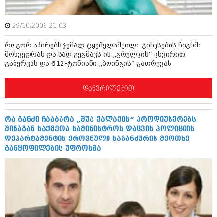
ბიზნესსიახლეები
კულინარია
გვარები
ავტორჩევები
29/10/2009 21:03
თემიდას სასწორი
ბელადები
როგორ აპირებს ჯემალ ტყეშელაშვილი გინესების წიგნში
მოხვედრას და სად გეგმავს ის „გრელკის“ ცხვირით
ბიზნესსიახლეები
იუმორი
გაბერვას და 612-ტონიანი „ბოინგის“ გათრევას
გვარები
კალეიდოსკოპი
დაწვრილებით
თემიდას სასწორი
ჰოროსკოპი და შეუცნობელი
იუმორი
კრიმინალი
რა განძი ჩააბარა „შუა ქალაქის“ პროდიუსერებს
შინაგან საქმეთა სამინისტროს დაცვის პოლიციის
კალეიდოსკოპი
რომანი და დეტექტივი
დეპარტამენტის ეროვნული საგანძურის მეოთხე
განყოფილების უფროსმა
ჰოროსკოპი და შეუცნობელი
სახალისო ამბები
კრიმინალი
შოუბიზნესი
რომანი და დეტექტივი
დაიჯესტი
სახალისო ამბები
ქალი და მამაკაცი