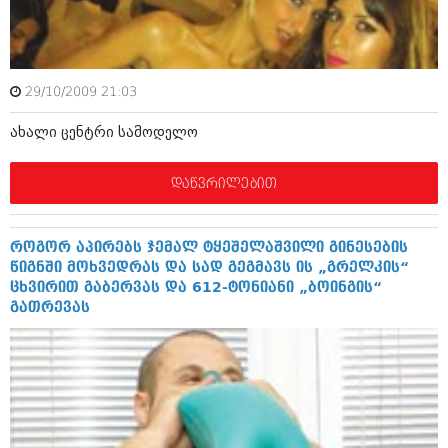
ამბები
საზოგადოება
29/10/2009 21:03
პოლიტიკა
მოდი, ვილაპარაკოთ
ახალი ცენტრი სამოდელო
ინტერვიუები
მოდა + დიზაინი
ამბები
დაწვრილებით
რელიგია
საზოგადოება
მედიცინა
მოდი, ვილაპარაკოთ
როგორ აპირებს ჯემალ ტყეშელაშვილი გინესების
სპორტი
წიგნში მოხვედრას და სად გეგმავს ის „გრელკის“
მოდა + დიზაინი
ცხვირით გაბერვას და 612-ტონიანი „ბოინგის“
კადრს მიღმა
გათრევას
რელიგია
კულინარია
მედიცინა
ავტორჩევები
სპორტი
ბელადები
კადრს მიღმა