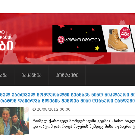
არქივი
აგვისტო 201
პოლიტიკა
ინტერვიუები
ამბები
საზოგადოება
მოდი,
მოდა
რელიგია
მედიცინა
სპორტი
კადრს
კულინარია
ავტორჩევები
ბელადები
ბიზნესსიახლეები
გვარები
თემიდას
იუმორი
კალეიდოსკოპი
ჰოროსკოპი
კრიმინალი
რომანი
სახალისო
შოუბიზნესი
დაიჯესტი
ქალი
ისტორია
სხვადასხვა
ანონსი
ამა
ვაკანსია
კონტაქტი
ვილაპარაკოთ
+
მიღმა
სასწორი
და
და
ამბები
და
ივლისი 2018
დიზაინი
შეუცნობელი
დეტექტივი
მამაკაცი
ივნისი 2018
მაისი 2018
მელ ქართველ მომღერალში გეგმავს ნინო წიკლაური მი
აპრილი 2018
 რატომ დაირღვა წლების შემდეგ მისი ოჯახური ტანდემი
მარტი 2018
თებერვალი 20
20/08/2012 00:00
იანვარი 201
რომელ ქართველ მომღერალში გეგმავს ნინო წიკლა
დეკემბერი 20
და რატომ დაირღვა წლების შემდეგ მისი ოჯახური ტ
ნოემბერი 201
ოქტომბერი 20