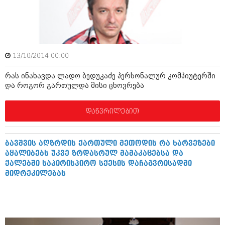
ბიზნესსიახლეები
კულინარია
გვარები
ავტორჩევები
თემიდას სასწორი
ბელადები
13/10/2014 00:00
ბიზნესსიახლეები
იუმორი
რას ინახავდა ლადო ბედუკაძე პერსონალურ კომპიუტერში
გვარები
კალეიდოსკოპი
და როგორ გართულდა მისი ცხოვრება
თემიდას სასწორი
ჰოროსკოპი და შეუცნობელი
დაწვრილებით
იუმორი
კრიმინალი
კალეიდოსკოპი
რომანი და დეტექტივი
ბავშვის აღზრდის ქართული მეთოდის რა ხარვეზები
აყალიბებს უკვე ზრდასრულ მამაკაცებსა და
ჰოროსკოპი და შეუცნობელი
სახალისო ამბები
ქალებში საპირისპირო სქესის დაჩაგვრისადმი
მიდრეკილებას
კრიმინალი
შოუბიზნესი
რომანი და დეტექტივი
დაიჯესტი
სახალისო ამბები
ქალი და მამაკაცი