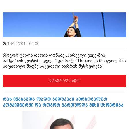
ამბები
საზოგადოება
პოლიტიკა
მოდი, ვილაპარაკოთ
ინტერვიუები
მოდა + დიზაინი
13/10/2014 00:00
ამბები
რელიგია
როგორ გახდა თათია დონაძე „პირველი ვიცე-მის
საზოგადოება
სამყაროს ფოტომოდელი“ და რატომ სთხოვეს მხოლოდ მას
მედიცინა
საფინალო შოუზე საკუთარი ნომრის შესრულება
მოდი, ვილაპარაკოთ
სპორტი
მოდა + დიზაინი
დაწვრილებით
კადრს მიღმა
რელიგია
კულინარია
რას ინახავდა ლადო ბედუკაძე პერსონალურ
მედიცინა
კომპიუტერში და როგორ გართულდა მისი ცხოვრება
ავტორჩევები
სპორტი
ბელადები
კადრს მიღმა