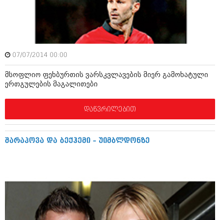
ამბები
საზოგადოება
პოლიტიკა
მოდი, ვილაპარაკოთ
07/07/2014 00:00
ინტერვიუები
მოდა + დიზაინი
მსოფლიო ფეხბურთის ვარსკვლავების მიერ გამოხატული
ამბები
ერთგულების მაგალითები
რელიგია
საზოგადოება
დაწვრილებით
მედიცინა
მოდი, ვილაპარაკოთ
სპორტი
მოდა + დიზაინი
შარაპოვა და ბექჰემი – უიმბლდონზე
კადრს მიღმა
რელიგია
კულინარია
მედიცინა
ავტორჩევები
სპორტი
ბელადები
კადრს მიღმა