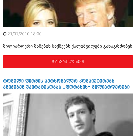
ამბები
საზოგადოება
პოლიტიკა
მოდი, ვილაპარაკოთ
21/07/2010 18:00
ინტერვიუები
მოდა + დიზაინი
მილიარდერი მამების საქმეებს ქალიშვილები განაგრძობენ
ამბები
რელიგია
დაწვრილებით
საზოგადოება
მედიცინა
მოდი, ვილაპარაკოთ
სპორტი
რომელი ფირმის პერსონალურ კომპიუტერებს
მოდა + დიზაინი
ანიჭებენ უპირატესობას „ფორბსის“ მილიარდერები
კადრს მიღმა
რელიგია
კულინარია
მედიცინა
ავტორჩევები
სპორტი
ბელადები
კადრს მიღმა