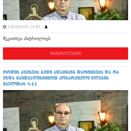
ამბები
საზოგადოება
13/03/2020 13:45
.
პოლიტიკა
მოდი, ვილაპარაკოთ
შეკითხვა ასტროლოგს
ინტერვიუები
მოდა + დიზაინი
ამბები
დაწვრილებით
რელიგია
საზოგადოება
მედიცინა
მოდი, ვილაპარაკოთ
როდის აყენებს ბედი ადამიანს დარტყმებს და რა
სპორტი
უნდა გაითვალისწინოთ კონკრეტული წლების
მოდა + დიზაინი
გავლისას №11
კადრს მიღმა
რელიგია
კულინარია
მედიცინა
ავტორჩევები
სპორტი
ბელადები
კადრს მიღმა